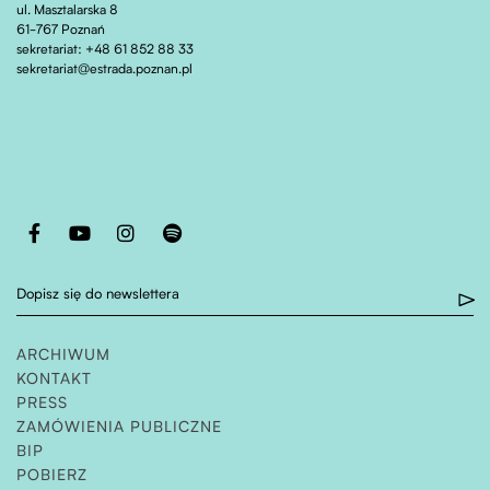
ul. Masztalarska 8
61-767 Poznań
sekretariat: +48 61 852 88 33
sekretariat@estrada.poznan.pl
Otwiera stronę w nowej karcie
Otwiera stronę w nowej karcie
Otwiera stronę w nowej karcie
Otwiera stronę w nowej karcie
Dopisz się do newslettera
ARCHIWUM
KONTAKT
PRESS
ZAMÓWIENIA PUBLICZNE
OTWIERA STRONĘ W NOWEJ KARCIE
BIP
POBIERZ