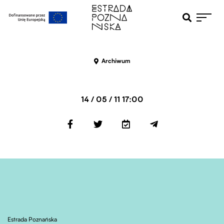
Otwiera pole 
Przejdź do menu głównego
Przejdź do treści
Archiwum
14 / 05 / 11 17:00
Estrada Poznańska