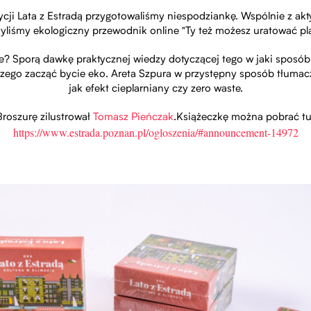
dycji Lata z Estradą przygotowaliśmy niespodziankę. Wspólnie z ak
yliśmy ekologiczny przewodnik online "Ty też możesz uratować pl
ie? Sporą dawkę praktycznej wiedzy dotyczącej tego w jaki spos
czego zacząć bycie eko. Areta Szpura w przystępny sposób tłumac
jak efekt cieplarniany czy zero waste.
Broszurę zilustrował
Tomasz Pieńczak
.Książeczkę można pobrać tu
https://www.estrada.poznan.pl/ogloszenia/#announcement-14972