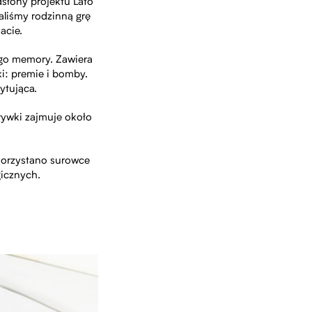
dsłony projektu Lato
aliśmy rodzinną grę
acie.
ego memory. Zawiera
i: premie i bomby.
ytująca.
grywki zajmuje około
ykorzystano surowce
icznych.