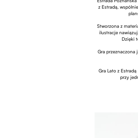
Estrada Poznańska p
z Estradą, wspólni
plan
Stworzona z materi
ilustracje nawiązu
Dzięki 
Gra przeznaczona je
Gra Lato z Estradą
przy je