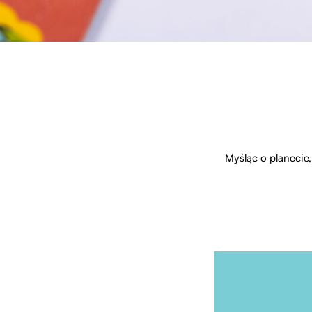
Myśląc o planecie