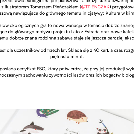
rzedstawia ekologiczną grę planszową. Z okazji startu czwartej o
e z ilustratorem Tomaszem Pieńczakiem (
@TPIENCZAK
) przygotow
szową nawiązującą do głównego tematu inicjatywy: Kultura w klim
ałów ekologicznych gra to nowa wariacja w temacie dobrze znan
jące do głównego motywu projektu Lato z Estradą oraz nowe kafelk
temu dobrze znana rodzinna zabawa staje się jeszcze bardziej eksc
st dla uczestników od trzech lat. Składa się z 40 kart, a czas roz
piętnastu minut.
 posiada certyfikat FSC, który potwierdza, że przy jej produkcji w
dnoczesnym zachowaniu żywotności lasów oraz ich bogactw biolog