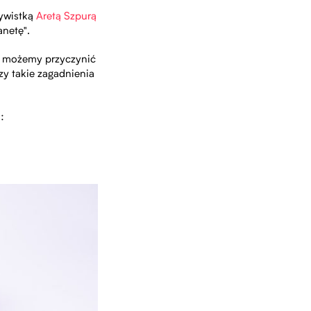
tywistką
Aretą Szpurą
anetę".
ób możemy przyczynić
zy takie zagadnienia
: