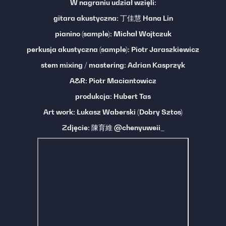
W nagraniu udział wzięli:
gitara akustyczna: 丁佳慧 Hana Lin
pianino (sample): Michał Wojtczuk
perkusja akustyczna (sample): Piotr Jaraszkiewicz
stem mixing / mastering: Adrian Kasprzyk
A&R: Piotr Maciantowicz
produkcja: Hubert Tas
Art work: Łukasz Waberski (Dobry Sztos)
Zdjęcie: 陳育維 @chenyuweii_