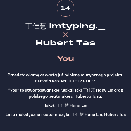
14
丁佳慧 imtyping._
Hubert Tas
You
Przedstawiamy czwartą już odsłonę muzycznego projektu
Estrada w Sieci: DUETY VOL.2.
“You” to utwór tajwańskiej wokalistki 丁佳慧 Hany Lin oraz
polskiego beatmakera Huberta Tasa.
Tekst: 丁佳慧 Hana Lin
Linia melodyczna i autor muzyki: 丁佳慧 Hana Lin, Hubert Tas