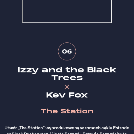
06
Izzy and the Black
Trees
Kev Fox
The Station
Utwór „The Station” wyprodukowany w ramach cyklu Estrada
w Sieci: Duety przez Miasto Poznań i Estradę Poznańską to