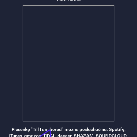
Piosenkę "Till I am bored" można posłuchać na: Spotify,
iTunes, amazon, TIDAL, deezer, SHAZAM, SOUNDCLOUD,