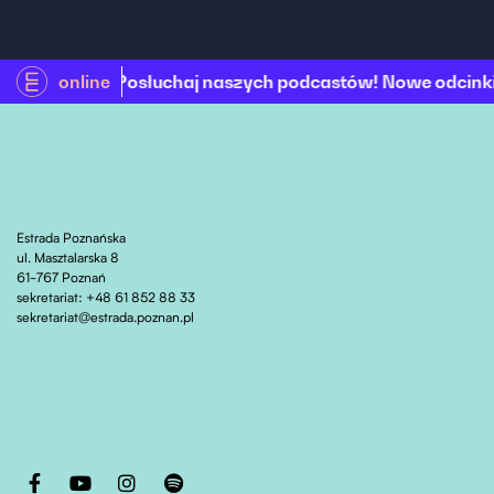
online
Posłuchaj naszych podcastów! Nowe odcinki serii „
Estrada Poznańska
ul. Masztalarska 8
61-767 Poznań
sekretariat: +48 61 852 88 33
sekretariat@estrada.poznan.pl
Otwiera stronę w nowej karcie
Otwiera stronę w nowej karcie
Otwiera stronę w nowej karcie
Otwiera stronę w nowej karcie