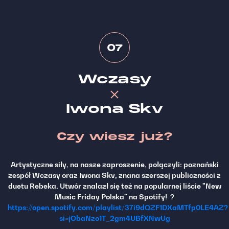
07
Wczasy
Iwona Skv
Czy wiesz już?
Artystyczne siły, na nasze zaproszenie, połączyli: poznański
zespół Wczasy oraz Iwona Skv, znana szerszej publiczności z
duetu Rebeka. Utwór znalazł się też na popularnej liście "New
Music Friday Polska" na Spotify!
?
https://open.spotify.com/playlist/37i9dQZF1DXaMTfp0LE4AZ?
si=jObaNzo1T_2gm4UBfXNwUg