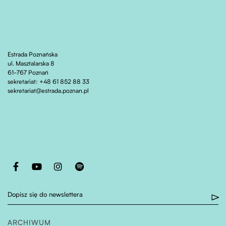
Estrada Poznańska
ul. Masztalarska 8
61-767 Poznań
sekretariat: +48 61 852 88 33
sekretariat@estrada.poznan.pl
Otwiera stronę w nowej karcie
Otwiera stronę w nowej karcie
Otwiera stronę w nowej karcie
Otwiera stronę w nowej karcie
Dopisz się do newslettera
ARCHIWUM