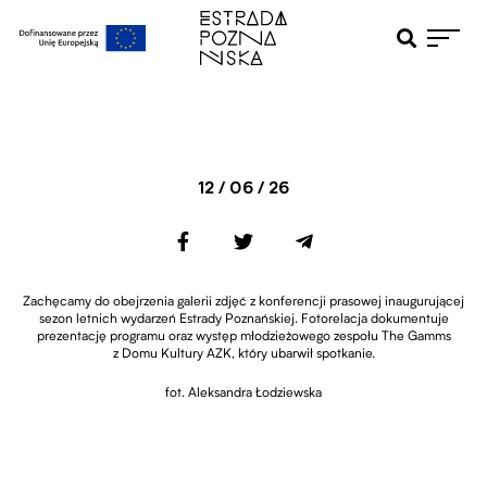
Otwiera pole 
Przejdź do menu głównego
Przejdź do treści
12 / 06 / 26
Zachęcamy do obejrzenia galerii zdjęć z konferencji prasowej inaugurującej
sezon letnich wydarzeń Estrady Poznańskiej. Fotorelacja dokumentuje
prezentację programu oraz występ młodzieżowego zespołu The Gamms
z Domu Kultury AZK, który ubarwił spotkanie.
fot. Aleksandra Łodziewska