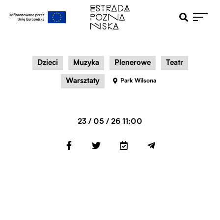
Otwiera pole 
Przejdź do menu głównego
Przejdź do treści
Dzieci
Muzyka
Plenerowe
Teatr
Warsztaty
Park Wilsona
23 / 05 / 26 11:00