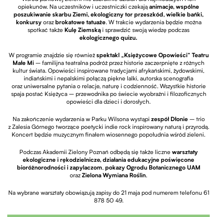
opiekunów. Na uczestników i uczestniczki czekają
animacje, wspólne
poszukiwanie skarbu Ziemi, ekologiczny tor przeszkód, wielkie bańki,
konkursy
oraz
brokatowe tatuaże
. W trakcie wydarzenia będzie można
spotkać także
Kulę Ziemską
i sprawdzić swoją wiedzę podczas
ekologicznego quizu.
W programie znajdzie się również
spektakl „Księżycowe Opowieści” Teatru
Małe Mi
– familijna teatralna podróż przez historie zaczerpnięte z różnych
kultur świata. Opowieści inspirowane tradycjami afrykańskimi, żydowskimi,
indiańskimi i nepalskimi połączą piękne lalki, autorska scenografia
oraz uniwersalne pytania o relacje, naturę i codzienność. Wszystkie historie
spaja postać Księżyca – przewodnika po świecie wyobraźni i filozoficznych
opowieści dla dzieci i dorosłych.
Na zakończenie wydarzenia w Parku Wilsona wystąpi
zespół
Dłonie
– trio
z Zalesia Górnego tworzące poetycki indie rock inspirowany naturą i przyrodą.
Koncert będzie muzycznym finałem wiosennego popołudnia wśród zieleni.
Podczas Akademii Zielony Poznań odbędą się także liczne
warsztaty
ekologiczne i rękodzielnicze, działania edukacyjne poświęcone
bioróżnorodności i zapylaczom
,
pokazy Ogrodu Botanicznego UAM
oraz
Zielona Wymiana Roślin
.
Na wybrane warsztaty obowiązują zapisy do 21 maja pod numerem telefonu 61
878 50 49.