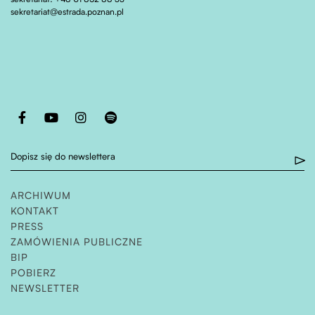
sekretariat@estrada.poznan.pl
Otwiera stronę w nowej karcie
Otwiera stronę w nowej karcie
Otwiera stronę w nowej karcie
Otwiera stronę w nowej karcie
Dopisz się do newslettera
ARCHIWUM
KONTAKT
PRESS
ZAMÓWIENIA PUBLICZNE
OTWIERA STRONĘ W NOWEJ KARCIE
BIP
POBIERZ
NEWSLETTER