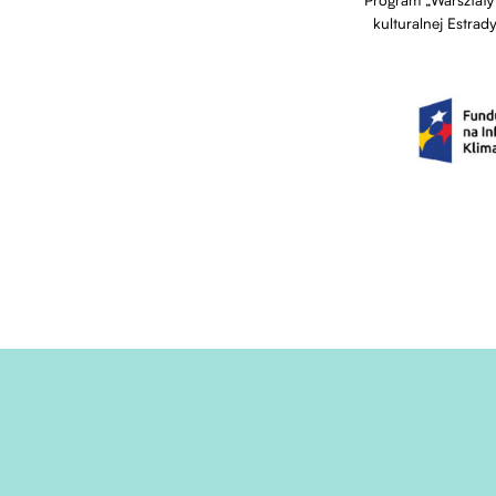
Program „Warsztaty
kulturalnej Estra