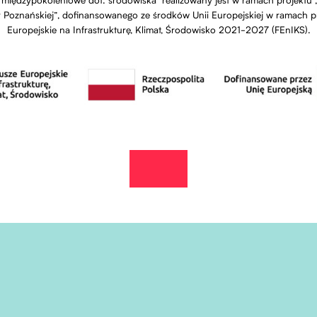
 międzypokoleniowe dot. środowiska” realizowany jest w ramach projektu „
dy Poznańskiej”, dofinansowanego ze środków Unii Europejskiej w ramach
Europejskie na Infrastrukturę, Klimat, Środowisko 2021-2027 (FEnIKS).
zobacz wydarzenie na fb
Otwiera stronę w nowej karcie