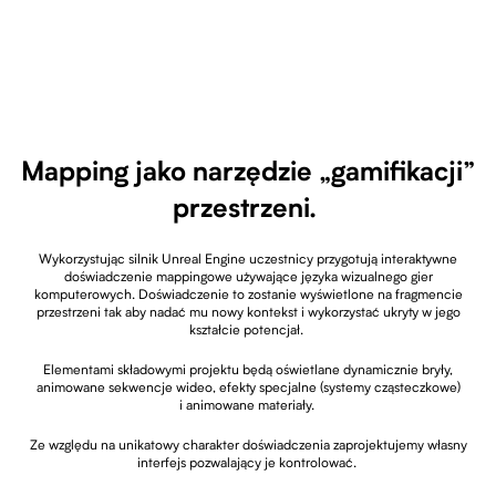
Mapping jako narzędzie „gamifikacji”
przestrzeni.
Wykorzystując silnik Unreal Engine uczestnicy przygotują interaktywne
doświadczenie mappingowe używające języka wizualnego gier
komputerowych. Doświadczenie to zostanie wyświetlone na fragmencie
przestrzeni tak aby nadać mu nowy kontekst i wykorzystać ukryty w jego
kształcie potencjał.
Elementami składowymi projektu będą oświetlane dynamicznie bryły,
animowane sekwencje wideo, efekty specjalne (systemy cząsteczkowe)
i animowane materiały.
Ze względu na unikatowy charakter doświadczenia zaprojektujemy własny
interfejs pozwalający je kontrolować.