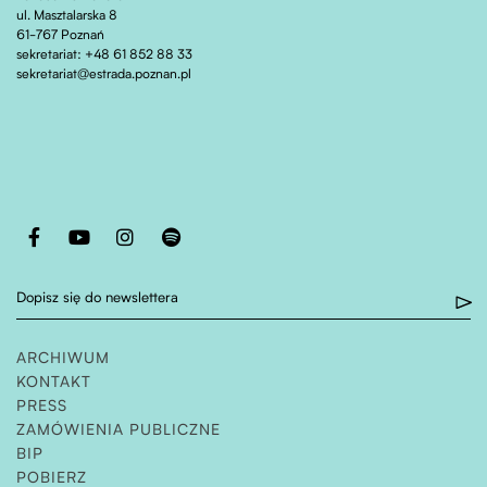
ul. Masztalarska 8
61-767 Poznań
sekretariat: +48 61 852 88 33
sekretariat@estrada.poznan.pl
Otwiera stronę w nowej karcie
Otwiera stronę w nowej karcie
Otwiera stronę w nowej karcie
Otwiera stronę w nowej karcie
Dopisz się do newslettera
ARCHIWUM
KONTAKT
PRESS
ZAMÓWIENIA PUBLICZNE
OTWIERA STRONĘ W NOWEJ KARCIE
BIP
POBIERZ