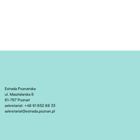
Estrada Poznańska
ul. Masztalarska 8
61-767 Poznań
sekretariat: +48 61 852 88 33
sekretariat@estrada.poznan.pl