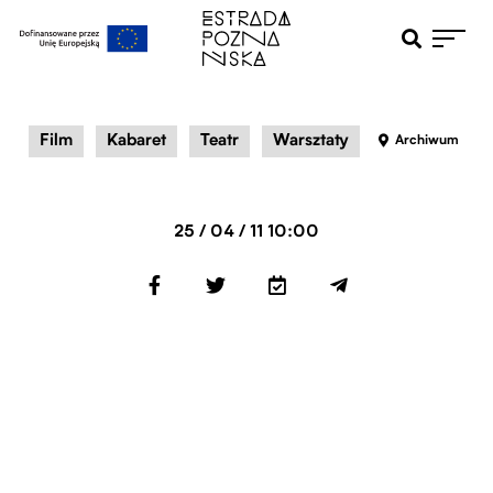
Otwiera pole 
Przejdź do menu głównego
Przejdź do treści
Film
Kabaret
Teatr
Warsztaty
Archiwum
25 / 04 / 11 10:00