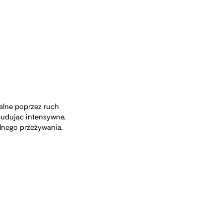
nalne poprzez ruch
 budując intensywne,
lnego przeżywania.