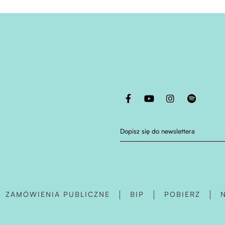
Otwiera stronę w nowej karcie
Otwiera stronę w nowej karc
Otwiera stronę w no
Otwiera stro
Dopisz się do newslettera
OTWIERA STRONĘ 
ZAMÓWIENIA PUBLICZNE
BIP
POBIERZ