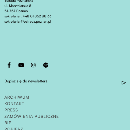
Estrada Poznańska
ul. Masztalarska 8
61-767 Poznań
sekretariat: +48 61 852 88 33
sekretariat@estrada.poznan.pl
Otwiera stronę w nowej karcie
Otwiera stronę w nowej karcie
Otwiera stronę w nowej karcie
Otwiera stronę w nowej karcie
Dopisz się do newslettera
ARCHIWUM
KONTAKT
PRESS
ZAMÓWIENIA PUBLICZNE
OTWIERA STRONĘ W NOWEJ KARCIE
BIP
POBIERZ