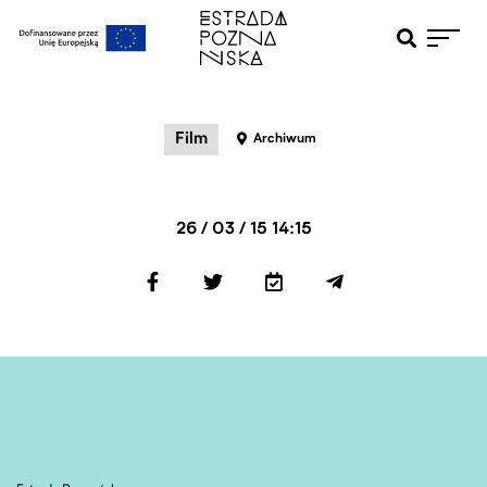
Otwiera pole 
Przejdź do menu głównego
Przejdź do treści
Film
Archiwum
26 / 03 / 15 14:15