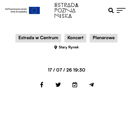
Otwiera pole 
Przejdź do menu głównego
Przejdź do treści
Estrada w Centrum
Koncert
Plenerowe
Stary Rynek
17 / 07 / 26 19:30