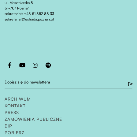
ul. Masztalarska 8
61-767 Poznań
sekretariat: +48 61 852 88 33
sekretariat@estrada.poznan.pl
Otwiera stronę w nowej karcie
Otwiera stronę w nowej karcie
Otwiera stronę w nowej karcie
Otwiera stronę w nowej karcie
Dopisz się do newslettera
ARCHIWUM
KONTAKT
PRESS
ZAMÓWIENIA PUBLICZNE
OTWIERA STRONĘ W NOWEJ KARCIE
BIP
POBIERZ