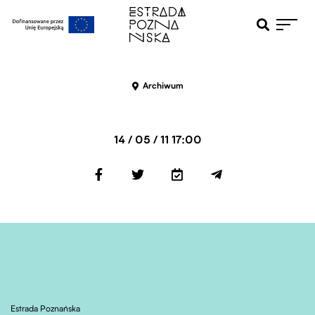
Otwiera pole 
Przejdź do menu głównego
Przejdź do treści
Archiwum
14 / 05 / 11 17:00
Estrada Poznańska