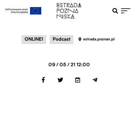
Otwiera pole 
Przejdź do menu głównego
Przejdź do treści
ONLINE!
Podcast
estrada.poznan.pl
09 / 05 / 21 12:00