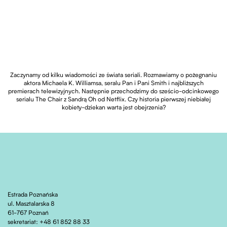
Zaczynamy od kilku wiadomości ze świata seriali. Rozmawiamy o pożegnaniu
aktora Michaela K. Williamsa, seralu Pan i Pani Smith i najbliższych
premierach telewizyjnych. Następnie przechodzimy do sześcio-odcinkowego
serialu The Chair z Sandrą Oh od Netflix. Czy historia pierwszej niebiałej
kobiety-dziekan warta jest obejrzenia?
Estrada Poznańska
ul. Masztalarska 8
61-767 Poznań
sekretariat: +48 61 852 88 33