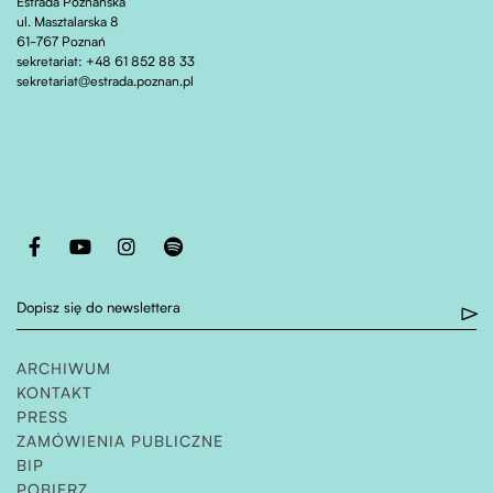
Estrada Poznańska
ul. Masztalarska 8
61-767 Poznań
sekretariat: +48 61 852 88 33
sekretariat@estrada.poznan.pl
Otwiera stronę w nowej karcie
Otwiera stronę w nowej karcie
Otwiera stronę w nowej karcie
Otwiera stronę w nowej karcie
Dopisz się do newslettera
ARCHIWUM
KONTAKT
PRESS
ZAMÓWIENIA PUBLICZNE
OTWIERA STRONĘ W NOWEJ KARCIE
BIP
POBIERZ