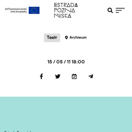
Otwiera pole 
Przejdź do menu głównego
Przejdź do treści
Teatr
Archiwum
15 / 05 / 11 18:00