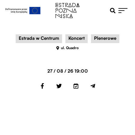
Otwiera pole 
Przejdź do menu głównego
Przejdź do treści
Estrada w Centrum
Koncert
Plenerowe
ul. Quadro
27 / 08 / 26 19:00