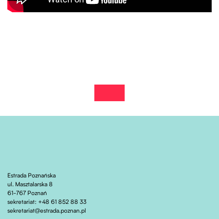
zobacz wydarzenie na fb
Otwiera stronę w nowej karcie
Estrada Poznańska
ul. Masztalarska 8
61-767 Poznań
sekretariat: +48 61 852 88 33
sekretariat@estrada.poznan.pl