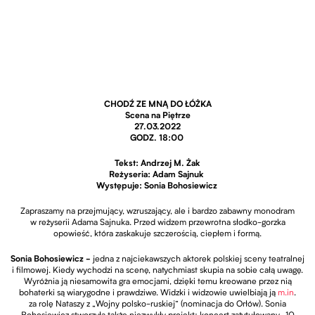
CHODŹ ZE MNĄ DO ŁÓŻKA
Scena na Piętrze
27.03.2022
GODZ. 18:00
Tekst: Andrzej M. Żak
Reżyseria: Adam Sajnuk
Występuje: Sonia Bohosiewicz
Zapraszamy na przejmujący, wzruszający, ale i bardzo zabawny monodram
w reżyserii Adama Sajnuka. Przed widzem przewrotna słodko-gorzka
opowieść, która zaskakuje szczerością, ciepłem i formą.
Sonia Bohosiewicz -
jedna z najciekawszych aktorek polskiej sceny teatralnej
i filmowej. Kiedy wychodzi na scenę, natychmiast skupia na sobie całą uwagę.
Wyróżnia ją niesamowita gra emocjami, dzięki temu kreowane przez nią
Otwie
bohaterki są wiarygodne i prawdziwe. Widzki i widzowie uwielbiają ją
m.in
.
za rolę Nataszy z „Wojny polsko-ruskiej” (nominacja do Orłów). Sonia