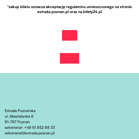
*zakup biletu oznacza akceptację regulaminu umieszczonego na stronie
estrada.poznan.pl oraz na bilety24.pl
kup bilet!
Otwiera stronę w nowej karcie
zobacz wydarzenie na fb
Otwiera stronę w nowej karcie
Estrada Poznańska
ul. Masztalarska 8
61-767 Poznań
sekretariat: +48 61 852 88 33
sekretariat@estrada.poznan.pl