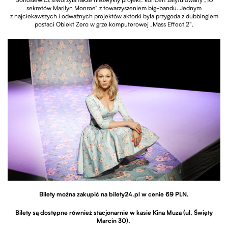
Bohosiewicz stworzyła także niezwykły projekt: koncert zatytułowany „10
sekretów Marilyn Monroe” z towarzyszeniem big-bandu. Jednym
z najciekawszych i odważnych projektów aktorki była przygoda z dubbingiem
postaci Obiekt Zero w grze komputerowej „Mass Effect 2”.
Bilety można zakupić na bilety24.pl w cenie 69 PLN.
Bilety są dostępne również stacjonarnie w kasie Kina Muza (ul. Święty
Marcin 30).