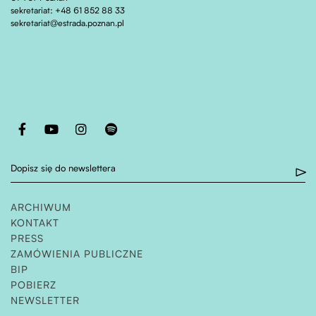
sekretariat: +48 61 852 88 33
sekretariat@estrada.poznan.pl
Otwiera stronę w nowej karcie
Otwiera stronę w nowej karcie
Otwiera stronę w nowej karcie
Otwiera stronę w nowej karcie
Dopisz się do newslettera
ARCHIWUM
KONTAKT
PRESS
ZAMÓWIENIA PUBLICZNE
OTWIERA STRONĘ W NOWEJ KARCIE
BIP
POBIERZ
NEWSLETTER