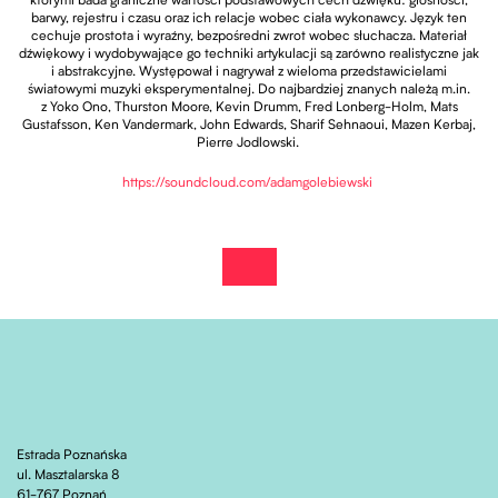
którymi bada graniczne wartości podstawowych cech dźwięku: głośności,
barwy, rejestru i czasu oraz ich relacje wobec ciała wykonawcy. Język ten
cechuje prostota i wyraźny, bezpośredni zwrot wobec słuchacza. Materiał
dźwiękowy i wydobywające go techniki artykulacji są zarówno realistyczne jak
i abstrakcyjne. Występował i nagrywał z wieloma przedstawicielami
światowymi muzyki eksperymentalnej. Do najbardziej znanych należą m.in.
z Yoko Ono, Thurston Moore, Kevin Drumm, Fred Lonberg-Holm, Mats
Gustafsson, Ken Vandermark, John Edwards, Sharif Sehnaoui, Mazen Kerbaj,
Pierre Jodlowski.
Otwiera stronę w now
https://soundcloud.com/
adamgolebiewski
kup bilet!
Otwiera stronę w nowej karcie
Estrada Poznańska
ul. Masztalarska 8
61-767 Poznań