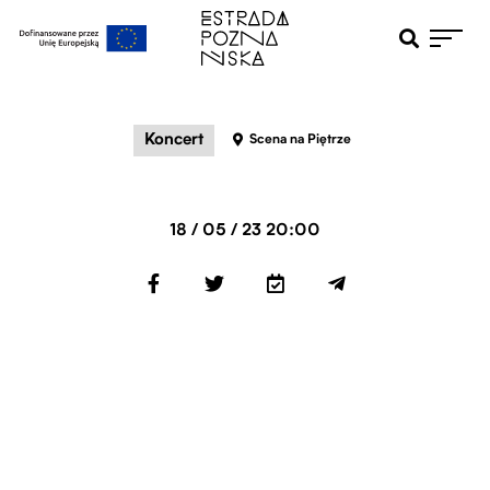
Otwiera pole 
Przejdź do menu głównego
Przejdź do treści
Koncert
Scena na Piętrze
18 / 05 / 23 20:00