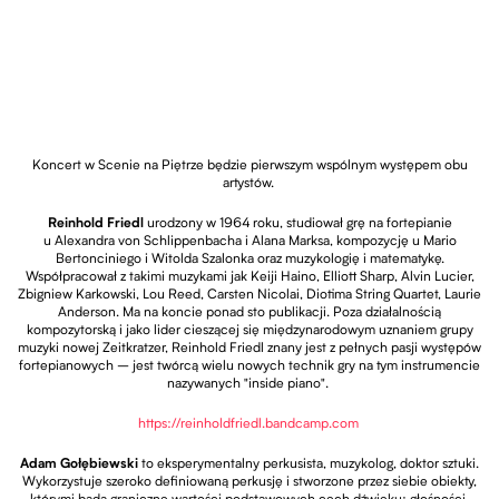
Koncert w Scenie na Piętrze będzie pierwszym wspólnym występem obu
artystów.
Reinhold Friedl
urodzony w 1964 roku, studiował grę na fortepianie
u Alexandra von Schlippenbacha i Alana Marksa, kompozycję u Mario
Bertonciniego i Witolda Szalonka oraz muzykologię i matematykę.
Współpracował z takimi muzykami jak Keiji Haino, Elliott Sharp, Alvin Lucier,
Zbigniew Karkowski, Lou Reed, Carsten Nicolai, Diotima String Quartet, Laurie
Anderson. Ma na koncie ponad sto publikacji. Poza działalnością
kompozytorską i jako lider cieszącej się międzynarodowym uznaniem grupy
muzyki nowej Zeitkratzer, Reinhold Friedl znany jest z pełnych pasji występów
fortepianowych – jest twórcą wielu nowych technik gry na tym instrumencie
nazywanych "inside piano".
Otwiera stronę w nowej
https://reinholdfriedl.
bandcamp.com
Adam Gołębiewski
to eksperymentalny perkusista, muzykolog, doktor sztuki.
Wykorzystuje szeroko definiowaną perkusję i stworzone przez siebie obiekty,