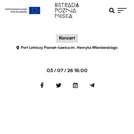
Otwiera pole 
Przejdź do menu głównego
Przejdź do treści
Koncert
Port Lotniczy Poznań-Ławica im. Henryka Wieniawskiego
03 / 07 / 26 16:00