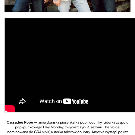
Cassadee Pope
– amerykańska piosenkarka pop i country. Liderka zespołu
pop-punkowego Hey Monday, zwyciężczyni 3. sezonu The Voice,
nominowana do GRAMMY, autorka tekstów country. Artystka wystąpi po raz