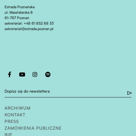
Estrada Poznańska
ul. Masztalarska 8
61-767 Poznań
sekretariat: +48 61 852 88 33
sekretariat@estrada.poznan.pl
Otwiera stronę w nowej karcie
Otwiera stronę w nowej karcie
Otwiera stronę w nowej karcie
Otwiera stronę w nowej karcie
Dopisz się do newslettera
ARCHIWUM
KONTAKT
PRESS
ZAMÓWIENIA PUBLICZNE
OTWIERA STRONĘ W NOWEJ KARCIE
BIP