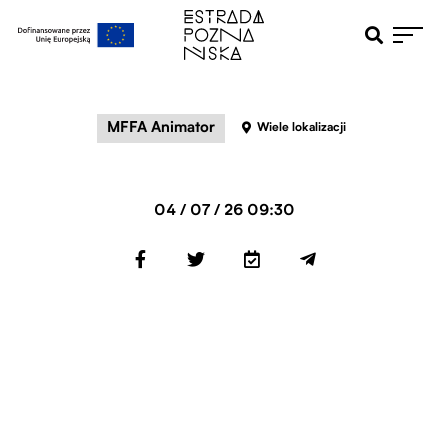
Otwiera pole 
Przejdź do menu głównego
Przejdź do treści
MFFA Animator
Wiele lokalizacji
04 / 07 / 26 09:30