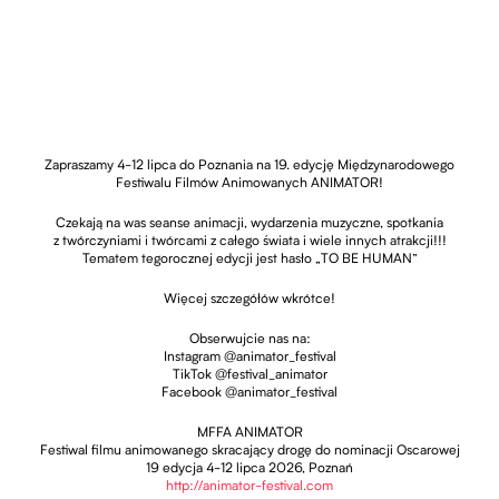
Zapraszamy 4-12 lipca do Poznania na 19. edycję Międzynarodowego
Festiwalu Filmów Animowanych ANIMATOR!
Czekają na was seanse animacji, wydarzenia muzyczne, spotkania
z twórczyniami i twórcami z całego świata i wiele innych atrakcji!!!
Tematem tegorocznej edycji jest hasło „TO BE HUMAN”
Więcej szczegółów wkrótce!
Obserwujcie nas na:
Instagram @animator_festival
TikTok @festival_animator
Facebook @animator_festival
MFFA ANIMATOR
Festiwal filmu animowanego skracający drogę do nominacji Oscarowej
19 edycja 4-12 lipca 2026, Poznań
http://animator-festival.com