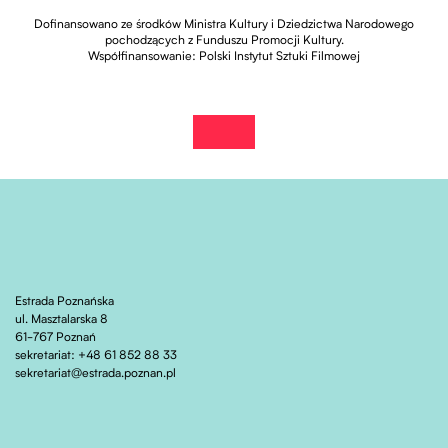
Dofinansowano ze środków Ministra Kultury i Dziedzictwa Narodowego
pochodzących z Funduszu Promocji Kultury.
Współfinansowanie: Polski Instytut Sztuki Filmowej
zobacz wydarzenie na fb
Otwiera stronę w nowej karcie
Estrada Poznańska
ul. Masztalarska 8
61-767 Poznań
sekretariat: +48 61 852 88 33
sekretariat@estrada.poznan.pl