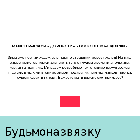
МАЙСТЕР-КЛАСИ «ДО РОБОТИ» «ВОСКОВІ ЕКО-ПІДВІСКИ»
Зима вже повним ходом, але нам не страшний мороз і холод! На наші
зимові майстер-класи завітають тепло і чудові аромати апельсина,
кориці та пряників. Ми разом розробимо і виготовимо пахучі воскові
підвіски, в яких ми втопимо зимові подарунки, такі як ялинкові гілочки,
сушені фрукти і спеції. Бажаєте мати власну еко-прикрасу?
zobacz wydarzenie na fb
Otwiera stronę w nowej karcie
Будьмо на зв’язку!