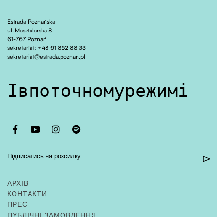
Estrada Poznańska
ul. Masztalarska 8
61-767 Poznań
sekretariat: +48 61 852 88 33
sekretariat@estrada.poznan.pl
І в поточному режимі
Otwiera stronę w nowej karcie
Otwiera stronę w nowej karcie
Otwiera stronę w nowej karcie
Otwiera stronę w nowej karcie
Підписатись на розсилку
АРХІВ
КОНТАКТИ
ПРЕС
ПУБЛІЧНІ ЗАМОВЛЕННЯ