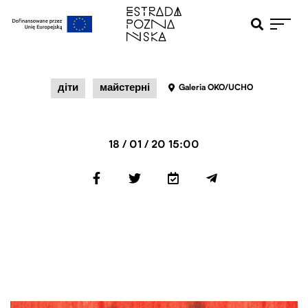
Otwiera pole 
Przejdź do menu głównego
Przejdź do treści
діти
майстерні
Galeria OKO/UCHO
18 / 01 / 20 15:00